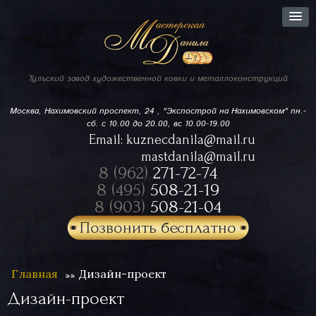
Тульский завод
художественной ковки
и металлоконструкций
Москва, Нахимовский проспект,
24 , "Экспострой на Нахимовском"
пн.-
сб. с 10.00 до 20.00, вс 10.00-19.00
Email:
kuznecdanila@mail.ru
mastdanila@mail.ru
8 (962)
271-72-74
8 (495)
508-21-19
8 (903)
508-21-04
Позвонить бесплатно
Главная
Дизайн-проект
Дизайн-проект