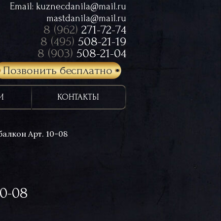
Email:
kuznecdanila@mail.ru
mastdanila@mail.ru
8 (962)
271-72-74
8 (495)
508-21-19
8 (903)
508-21-04
Позвонить бесплатно
И
КОНТАКТЫ
алкон Арт. 10-08
0-08