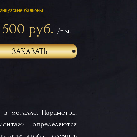
анцузские балконы
 500 руб.
/п.м.
ЗАКАЗАТЬ
 в металле. Параметры
«монтаж» определяются
казать», чтобы получить