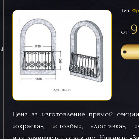
Тип:
Фр
9
от
СЫ
Цена за изготовление прямой секции
«окраска», «столбы», «доставка», 
и оплачиваются отдельно. Нажмите «За