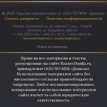
© 2025 Художественная ковка от ООО ПО МХК «Данила»
Скачать реквизиты
Политика конфиденциальности
г. Москва, Нахимовский пр., 24, павильон 3, ряд 1, стенд 34
г. Ясногорск, ул. Заводская 3, офис 201
+7 (495) 508-21-19, +7 (962) 271-72-74, +7 (903) 508-21-04
kuznecdanila@mail.ru
,
mastdanila@mail.ru
Права на все материалы и тексты,
размещенные на сайте KuznecDanila.ru,
принадлежат ООО ПО МХК «Данила».
Использование материалов сайта без
письменного согласия правообладателя
запрещено. Любое несанкционированное
копирование и использование материалов
сайта влечет за собой юридическую
ответственность.