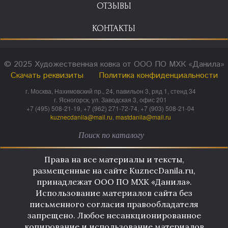
ОТЗЫВЫ
КОНТАКТЫ
© 2025 Художественная ковка от ООО ПО МХК «Данила»
Скачать реквизиты
Политика конфиденциальности
г. Москва, Нахимовский пр., 24, павильон 3, ряд 1, стенд 34
г. Ясногорск, ул. Заводская 3, офис 201
+7 (495) 508-21-19, +7 (962) 271-72-74, +7 (903) 508-21-04
kuznecdanila@mail.ru
,
mastdanila@mail.ru
Права на все материалы и тексты,
размещенные на сайте KuznecDanila.ru,
принадлежат ООО ПО МХК «Данила».
Использование материалов сайта без
письменного согласия правообладателя
запрещено. Любое несанкционированное
копирование и использование материалов