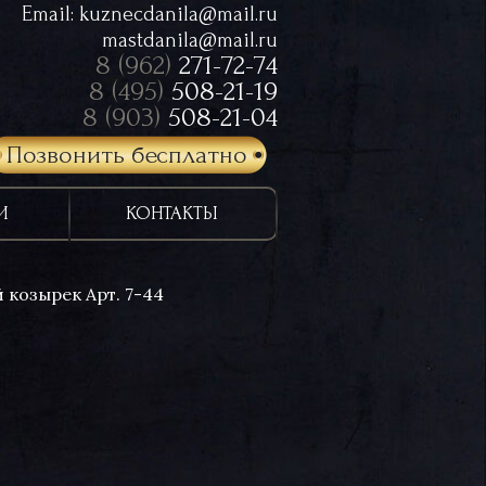
Email:
kuznecdanila@mail.ru
mastdanila@mail.ru
8 (962)
271-72-74
8 (495)
508-21-19
8 (903)
508-21-04
Позвонить бесплатно
И
КОНТАКТЫ
 козырек Арт. 7-44