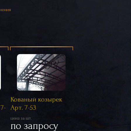
нения
Кованый козырек
7-
Арт. 7-53
цена за шт.
по запросу