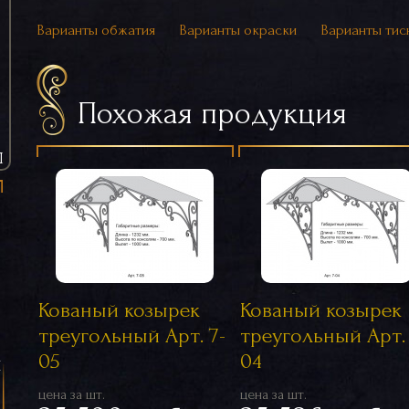
Варианты обжатия
Варианты окраски
Варианты тис
Похожая продукция
Ы
Кованый козырек
Кованый козырек
треугольный Арт. 7-
треугольный Арт. 
05
04
я
цена за шт.
цена за шт.