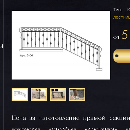
Тип:
К
лестни
5
от
СЫ
Цена за изготовление прямой секции
«окраска», «столбы», «доставка», 