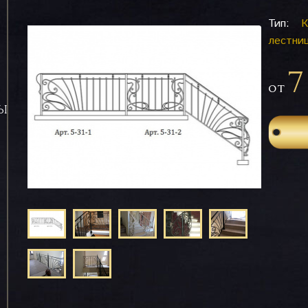
Тип:
К
лестни
7
от
СЫ