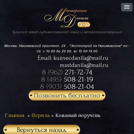
Тульский завод
художественной ковки
и металлоконструкций
Москва, Нахимовский проспект,
24 , "Экспострой на Нахимовском"
пн.-
сб. с 10.00 до 20.00, вс 10.00-19.00
Email:
kuznecdanila@mail.ru
mastdanila@mail.ru
8 (962)
271-72-74
8 (495)
508-21-19
8 (903)
508-21-04
Позвонить бесплатно
Главная
Перила
Кованый поручень
Вернуться назад