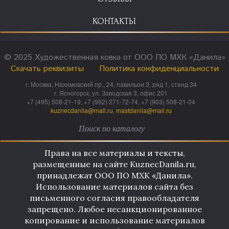
КОНТАКТЫ
© 2025 Художественная ковка от ООО ПО МХК «Данила»
Скачать реквизиты
Политика конфиденциальности
г. Москва, Нахимовский пр., 24, павильон 3, ряд 1, стенд 34
г. Ясногорск, ул. Заводская 3, офис 201
+7 (495) 508-21-19, +7 (962) 271-72-74, +7 (903) 508-21-04
kuznecdanila@mail.ru
,
mastdanila@mail.ru
Права на все материалы и тексты,
размещенные на сайте KuznecDanila.ru,
принадлежат ООО ПО МХК «Данила».
Использование материалов сайта без
письменного согласия правообладателя
запрещено. Любое несанкционированное
копирование и использование материалов