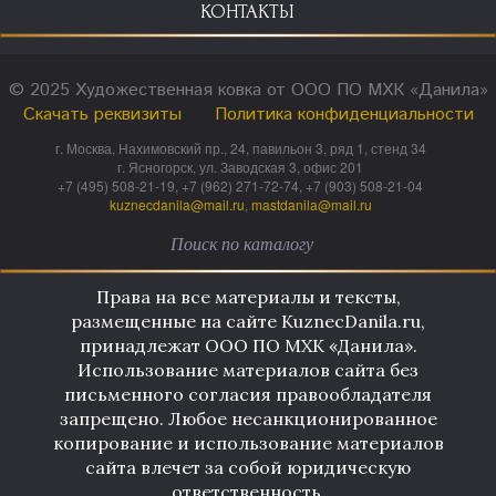
КОНТАКТЫ
© 2025 Художественная ковка от ООО ПО МХК «Данила»
Скачать реквизиты
Политика конфиденциальности
г. Москва, Нахимовский пр., 24, павильон 3, ряд 1, стенд 34
г. Ясногорск, ул. Заводская 3, офис 201
+7 (495) 508-21-19, +7 (962) 271-72-74, +7 (903) 508-21-04
kuznecdanila@mail.ru
,
mastdanila@mail.ru
Права на все материалы и тексты,
размещенные на сайте KuznecDanila.ru,
принадлежат ООО ПО МХК «Данила».
Использование материалов сайта без
письменного согласия правообладателя
запрещено. Любое несанкционированное
копирование и использование материалов
сайта влечет за собой юридическую
ответственность.