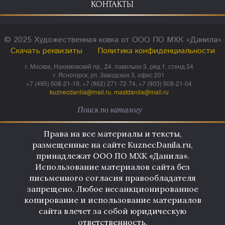
КОНТАКТЫ
© 2025 Художественная ковка от ООО ПО МХК «Данила»
Скачать реквизиты
Политика конфиденциальности
г. Москва, Нахимовский пр., 24, павильон 3, ряд 1, стенд 34
г. Ясногорск, ул. Заводская 3, офис 201
+7 (495) 508-21-19, +7 (962) 271-72-74, +7 (903) 508-21-04
kuznecdanila@mail.ru
,
mastdanila@mail.ru
Права на все материалы и тексты,
размещенные на сайте KuznecDanila.ru,
принадлежат ООО ПО МХК «Данила».
Использование материалов сайта без
письменного согласия правообладателя
запрещено. Любое несанкционированное
копирование и использование материалов
сайта влечет за собой юридическую
ответственность.