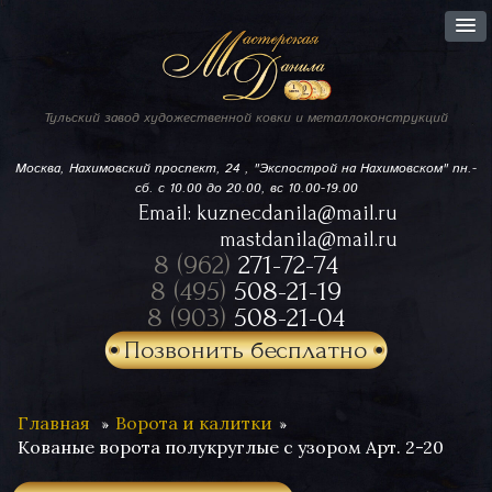
Тульский завод
художественной ковки
и металлоконструкций
Москва, Нахимовский проспект,
24 , "Экспострой на Нахимовском"
пн.-
сб. с 10.00 до 20.00, вс 10.00-19.00
Email:
kuznecdanila@mail.ru
mastdanila@mail.ru
8 (962)
271-72-74
8 (495)
508-21-19
8 (903)
508-21-04
Позвонить бесплатно
Главная
Ворота и калитки
Кованые ворота полукруглые с узором Арт. 2-20