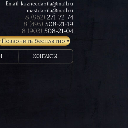
Email:
kuznecdanila@mail.ru
mastdanila@mail.ru
8 (962)
271-72-74
8 (495)
508-21-19
8 (903)
508-21-04
Позвонить бесплатно
И
КОНТАКТЫ