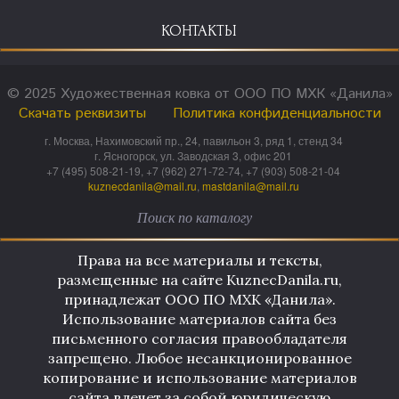
КОНТАКТЫ
© 2025 Художественная ковка от ООО ПО МХК «Данила»
Скачать реквизиты
Политика конфиденциальности
г. Москва, Нахимовский пр., 24, павильон 3, ряд 1, стенд 34
г. Ясногорск, ул. Заводская 3, офис 201
+7 (495) 508-21-19, +7 (962) 271-72-74, +7 (903) 508-21-04
kuznecdanila@mail.ru
,
mastdanila@mail.ru
Права на все материалы и тексты,
размещенные на сайте KuznecDanila.ru,
принадлежат ООО ПО МХК «Данила».
Использование материалов сайта без
письменного согласия правообладателя
запрещено. Любое несанкционированное
копирование и использование материалов
сайта влечет за собой юридическую