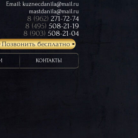
Email:
kuznecdanila@mail.ru
mastdanila@mail.ru
8 (962)
271-72-74
8 (495)
508-21-19
8 (903)
508-21-04
Позвонить бесплатно
И
КОНТАКТЫ