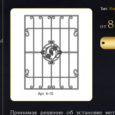
Тип:
Ко
8
от
СЫ
Принимая решение об установке мет