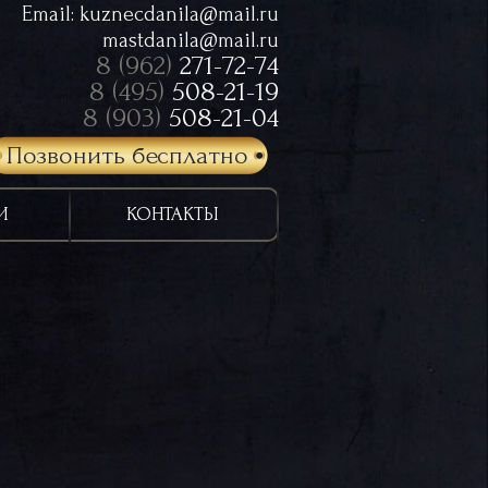
Email:
kuznecdanila@mail.ru
mastdanila@mail.ru
8 (962)
271-72-74
8 (495)
508-21-19
8 (903)
508-21-04
Позвонить бесплатно
И
КОНТАКТЫ