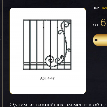
Тип:
Ко
6
от
СЫ
Одним из важнейших элементов обще