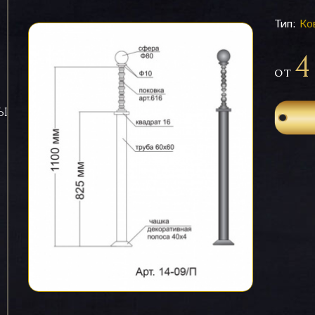
Тип:
Ко
4
от
СЫ