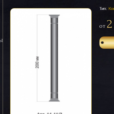
Тип:
Ко
2
от
СЫ