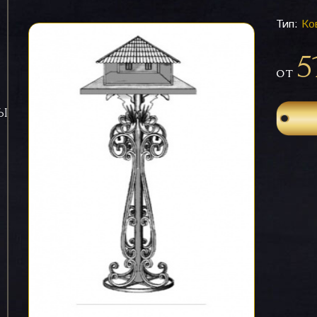
Тип:
Ко
5
от
СЫ