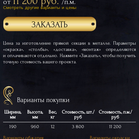
11 200 руб.
от
/п.м.
Смотреть другие варианты и цены
ЗАКАЗАТЬ
Цена за изготовление прямой секции в металле. Параметры
«окраска», «столбы», «доставка», «монтаж» определяются
и оплачиваются отдельно. Нажмите «Заказать», чтобы получить
точную стоимость вашего проекта.
Варианты покупки
Ширина,
Высота,
Вес,
Стоимость, шт./
Стоимость, п.м./
мм
мм
кг
руб
руб
190
960
12
3 800
11 200
Варианты обжатия
Варианты окраски