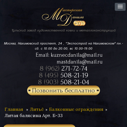
Тульский завод
художественной ковки
и металлоконструкций
Москва, Нахимовский проспект,
24 , "Экспострой на Нахимовском"
пн.-
сб. с 10.00 до 20.00, вс 10.00-19.00
Email:
kuznecdanila@mail.ru
mastdanila@mail.ru
8 (962)
271-72-74
8 (495)
508-21-19
8 (903)
508-21-04
Позвонить бесплатно
Главная
Литьё
Балконные ограждения
Литая балясина Арт. Б-33