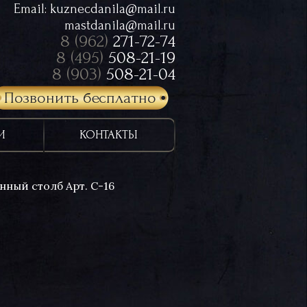
Email:
kuznecdanila@mail.ru
mastdanila@mail.ru
8 (962)
271-72-74
8 (495)
508-21-19
8 (903)
508-21-04
Позвонить бесплатно
И
КОНТАКТЫ
нный столб Арт. С-16