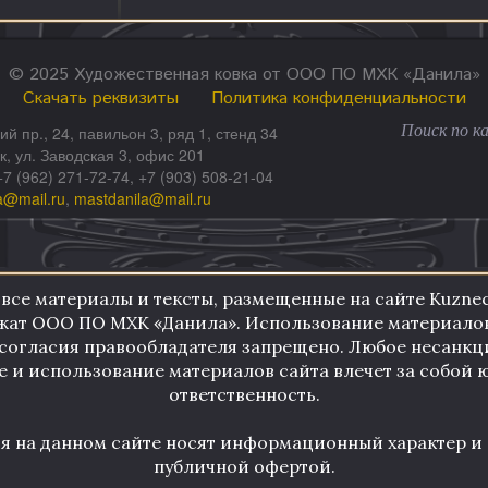
© 2025 Художественная ковка от ООО ПО МХК «Данила»
Скачать реквизиты
Политика конфиденциальности
ий пр., 24, павильон 3, ряд 1, стенд 34
ск, ул. Заводская 3, офис 201
+7 (962) 271-72-74, +7 (903) 508-21-04
a@mail.ru
,
mastdanila@mail.ru
 все материалы и тексты, размещенные на сайте KuznecD
ат ООО ПО МХК «Данила». Использование материалов
согласия правообладателя запрещено. Любое несанк
 и использование материалов сайта влечет за собой
ответственность.
ия на данном сайте носят информационный характер и 
публичной офертой.