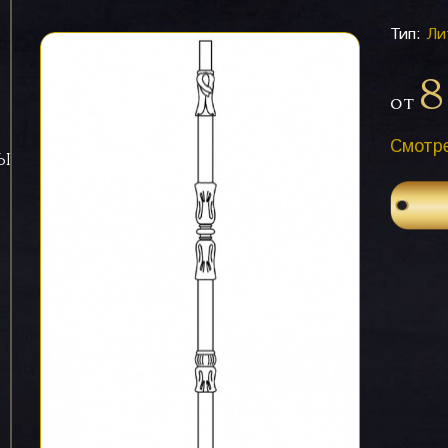
Тип:
Ли
8
от
Смотре
СЫ