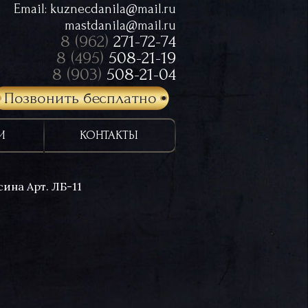
Email:
kuznecdanila@mail.ru
mastdanila@mail.ru
8 (962)
271-72-74
8 (495)
508-21-19
8 (903)
508-21-04
Позвонить бесплатно
И
КОНТАКТЫ
ина Арт. ЛБ-11