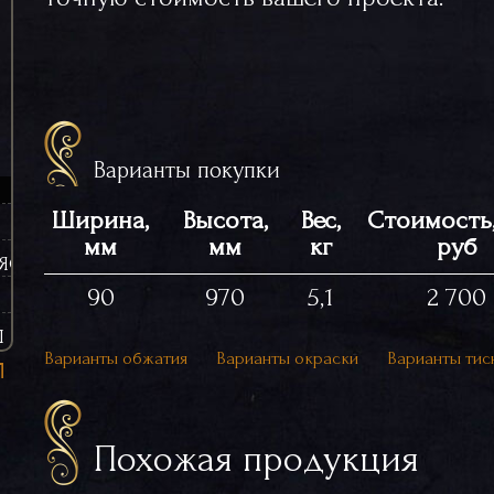
Варианты покупки
Ширина,
Высота,
Вес,
Стоимость,
мм
мм
кг
руб
ЯСИНЫ (ЧУГУННЫЕ)
90
970
5,1
2 700
Ы
Варианты обжатия
Варианты окраски
Варианты тис
Похожая продукция