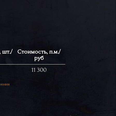
 шт./
Стоимость, п.м./
руб
11 300
нения