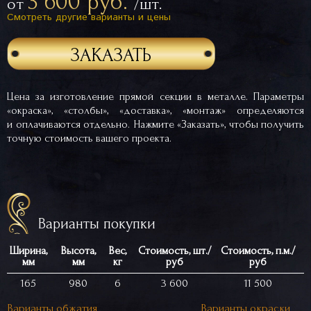
3 600 руб.
от
/шт.
Смотреть другие варианты и цены
ЗАКАЗАТЬ
Цена за изготовление прямой секции в металле. Параметры
«окраска», «столбы», «доставка», «монтаж» определяются
и оплачиваются отдельно. Нажмите «Заказать», чтобы получить
точную стоимость вашего проекта.
Варианты покупки
Ширина,
Высота,
Вес,
Стоимость, шт./
Стоимость, п.м./
мм
мм
кг
руб
руб
165
980
6
3 600
11 500
Варианты обжатия
Варианты окраски