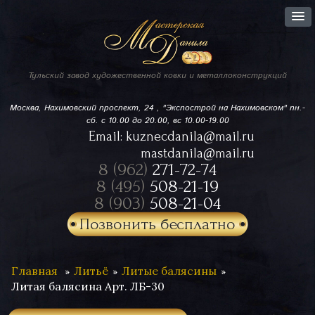
Тульский завод
художественной ковки
и металлоконструкций
Москва, Нахимовский проспект,
24 , "Экспострой на Нахимовском"
пн.-
сб. с 10.00 до 20.00, вс 10.00-19.00
Email:
kuznecdanila@mail.ru
mastdanila@mail.ru
8 (962)
271-72-74
8 (495)
508-21-19
8 (903)
508-21-04
Позвонить бесплатно
Главная
Литьё
Литые балясины
Литая балясина Арт. ЛБ-30