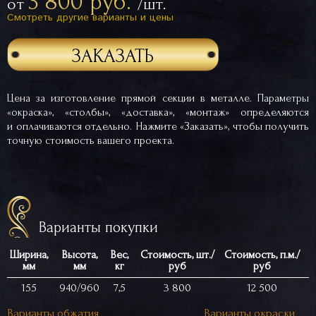
3 800 руб.
от
/шт.
Смотреть другие варианты и цены
ЗАКАЗАТЬ
Цена за изготовление прямой секции в металле. Параметры
«окраска», «столбы», «доставка», «монтаж» определяются
и оплачиваются отдельно. Нажмите «Заказать», чтобы получить
точную стоимость вашего проекта.
Варианты покупки
Ширина,
Высота,
Вес,
Стоимость, шт./
Стоимость, п.м./
мм
мм
кг
руб
руб
155
940/960
7,5
3 800
12 500
Варианты обжатия
Варианты окраски