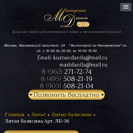
Тульский завод
художественной ковки
и металлоконструкций
Москва, Нахимовский проспект,
24 , "Экспострой на Нахимовском"
пн.-
сб. с 10.00 до 20.00, вс 10.00-19.00
Email:
kuznecdanila@mail.ru
mastdanila@mail.ru
8 (962)
271-72-74
8 (495)
508-21-19
8 (903)
508-21-04
Позвонить бесплатно
Главная
Литьё
Литые балясины
Литая балясина Арт. ЛБ-36