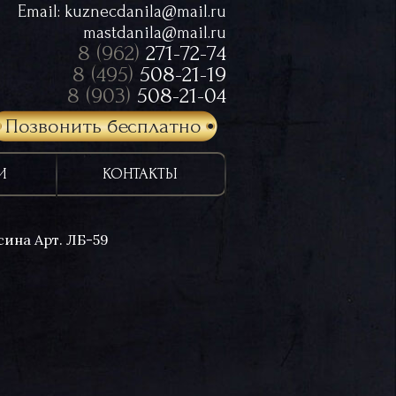
Email:
kuznecdanila@mail.ru
mastdanila@mail.ru
8 (962)
271-72-74
8 (495)
508-21-19
8 (903)
508-21-04
Позвонить бесплатно
И
КОНТАКТЫ
сина Арт. ЛБ-59