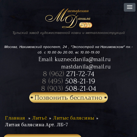
Тульский завод
художественной ковки
и металлоконструкций
Москва, Нахимовский проспект,
24 , "Экспострой на Нахимовском"
пн.-
сб. с 10.00 до 20.00, вс 10.00-19.00
Email:
kuznecdanila@mail.ru
mastdanila@mail.ru
8 (962)
271-72-74
8 (495)
508-21-19
8 (903)
508-21-04
Позвонить бесплатно
Главная
Литьё
Литые балясины
Литая балясина Арт. ЛБ-7