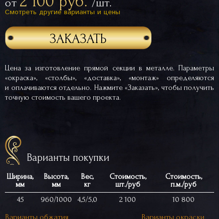
2 100 руб.
от
/шт.
Смотреть другие варианты и цены
ЗАКАЗАТЬ
Цена за изготовление прямой секции в металле. Параметры
«окраска», «столбы», «доставка», «монтаж» определяются
и оплачиваются отдельно. Нажмите «Заказать», чтобы получить
точную стоимость вашего проекта.
Варианты покупки
Ширина,
Высота,
Вес,
Стоимость,
Стоимость,
мм
мм
кг
шт./руб
п.м./руб
45
960/1000
4,5/5,0
2 100
10 800
Варианты обжатия
Варианты окраски