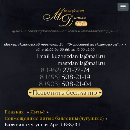
Тульский завод
художественной ковки
и металлоконструкций
Москва, Нахимовский проспект,
24 , "Экспострой на Нахимовском"
пн.-
сб. с 10.00 до 20.00, вс 10.00-19.00
Email:
kuznecdanila@mail.ru
mastdanila@mail.ru
8 (962)
271-72-74
8 (495)
508-21-19
8 (903)
508-21-04
Позвонить бесплатно
Главная
Литьё
Совмещенные литые балясины (чугунные)
Балясина чугунная Арт. ЛБ-8/34