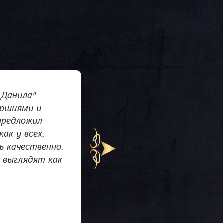
 Данила"
Дл
ершиями и
был
предложил
сро
как у всех,
объ
ь качественно.
мел
 выглядят как
ком
сво
Ни