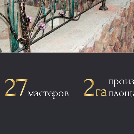
прои
мастеров
площ