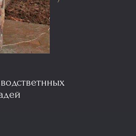
зводстветнных
адей