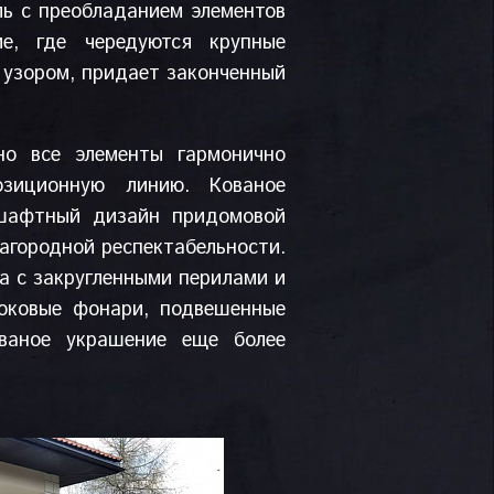
ль с преобладанием элементов
ие, где чередуются крупные
узором, придает законченный
но все элементы гармонично
озиционную линию. Кованое
дшафтный дизайн придомовой
агородной респектабельности.
а с закругленными перилами и
оковые фонари, подвешенные
ованое украшение еще более