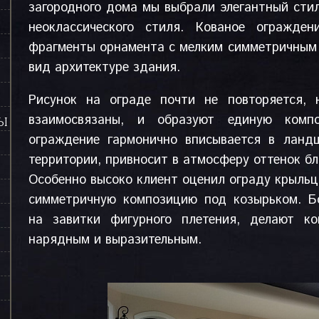
загородного дома мы выбрали элегантный сти
неоклассического стиля. Кованое огражден
фрагменты орнамента с мелким симметричным 
вид архитектуре здания.
Рисунок на ограде почти не повторяется, 
взаимосвязаны, и образуют единую комп
СЫ
ограждение гармонично вписывается в лан
территории, привносит в атмосферу оттенок бл
Особенно высоко клиент оценил ограду крыльц
симметричную композицию под козырьком. Б
на завитки фигурного плетения, делают к
нарядным и выразительным.