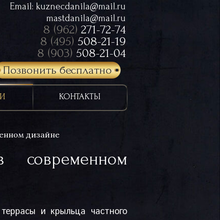
Email:
kuznecdanila@mail.ru
mastdanila@mail.ru
8 (962)
271-72-74
8 (495)
508-21-19
8 (903)
508-21-04
Позвонить бесплатно
И
КОНТАКТЫ
менном дизайне
в современном
террасы и крыльца частного