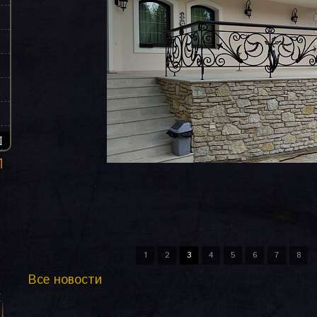
Ы
1
2
3
4
5
6
7
8
Вcе новости
я