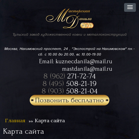
Тульский завод
художественной ковки
и металлоконструкций
Москва, Нахимовский проспект,
24 , "Экспострой на Нахимовском"
пн.-
сб. с 10.00 до 20.00, вс 10.00-19.00
Email:
kuznecdanila@mail.ru
mastdanila@mail.ru
8 (962)
271-72-74
8 (495)
508-21-19
8 (903)
508-21-04
Позвонить бесплатно
Главная
Карта сайта
Карта сайта