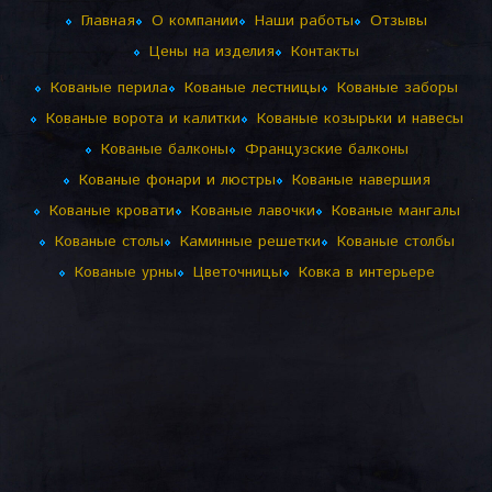
Главная
О компании
Наши работы
Отзывы
Цены на изделия
Контакты
Кованые перила
Кованые лестницы
Кованые заборы
Кованые ворота и калитки
Кованые козырьки и навесы
Кованые балконы
Французские балконы
Кованые фонари и люстры
Кованые навершия
Кованые кровати
Кованые лавочки
Кованые мангалы
Кованые столы
Каминные решетки
Кованые столбы
Кованые урны
Цветочницы
Ковка в интерьере