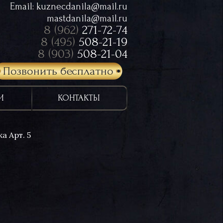
Email:
kuznecdanila@mail.ru
mastdanila@mail.ru
8 (962)
271-72-74
8 (495)
508-21-19
8 (903)
508-21-04
Позвонить бесплатно
И
КОНТАКТЫ
а Арт. 5