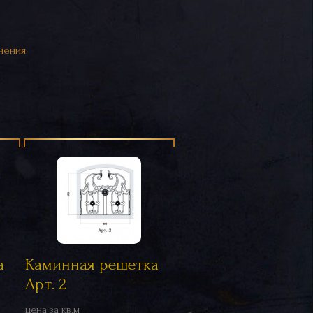
нения
а
Каминная решетка
Арт. 2
цена за кв.м