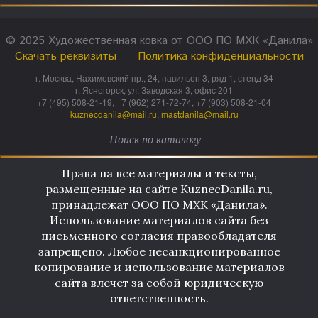
© 2025 Художественная ковка от ООО ПО МХК «Данила»
Скачать реквизиты
Политика конфиденциальности
г. Москва, Нахимовский пр., 24, павильон 3, ряд 1, стенд 34
г. Ясногорск, ул. Заводская 3, офис 201
+7 (495) 508-21-19, +7 (962) 271-72-74, +7 (903) 508-21-04
kuznecdanila@mail.ru
,
mastdanila@mail.ru
Права на все материалы и тексты,
размещенные на сайте KuznecDanila.ru,
принадлежат ООО ПО МХК «Данила».
Использование материалов сайта без
письменного согласия правообладателя
запрещено. Любое несанкционированное
копирование и использование материалов
сайта влечет за собой юридическую
ответственность.