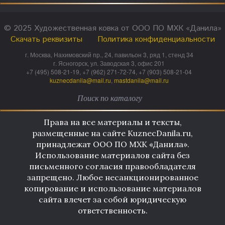
© 2025 Художественная ковка от ООО ПО МХК «Данила»
Скачать реквизиты
Политика конфиденциальности
г. Москва, Нахимовский пр., 24, павильон 3, ряд 1, стенд 34
г. Ясногорск, ул. Заводская 3, офис 201
+7 (495) 508-21-19, +7 (962) 271-72-74, +7 (903) 508-21-04
kuznecdanila@mail.ru
,
mastdanila@mail.ru
Права на все материалы и тексты,
размещенные на сайте KuznecDanila.ru,
принадлежат ООО ПО МХК «Данила».
Использование материалов сайта без
письменного согласия правообладателя
запрещено. Любое несанкционированное
копирование и использование материалов
сайта влечет за собой юридическую
ответственность.