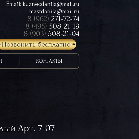
Email:
kuznecdanila@mail.ru
mastdanila@mail.ru
8 (962)
271-72-74
8 (495)
508-21-19
8 (903)
508-21-04
Позвонить бесплатно
И
КОНТАКТЫ
лый Арт. 7-07