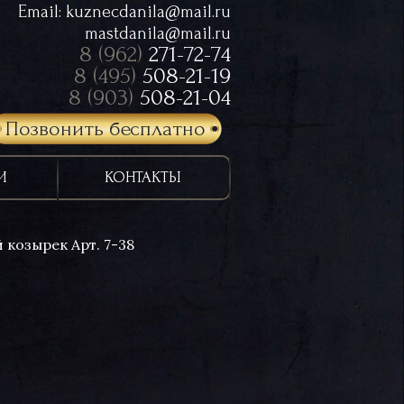
Email:
kuznecdanila@mail.ru
mastdanila@mail.ru
8 (962)
271-72-74
8 (495)
508-21-19
8 (903)
508-21-04
Позвонить бесплатно
И
КОНТАКТЫ
 козырек Арт. 7-38