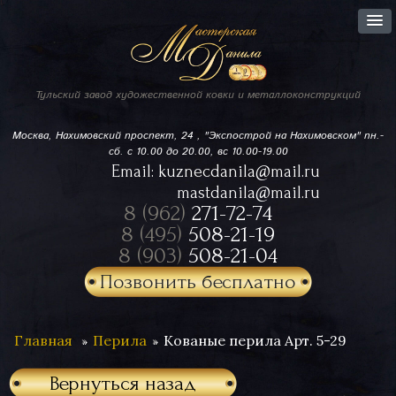
Тульский завод
художественной ковки
и металлоконструкций
Москва, Нахимовский проспект,
24 , "Экспострой на Нахимовском"
пн.-
сб. с 10.00 до 20.00, вс 10.00-19.00
Email:
kuznecdanila@mail.ru
mastdanila@mail.ru
8 (962)
271-72-74
8 (495)
508-21-19
8 (903)
508-21-04
Позвонить бесплатно
Главная
Перила
Кованые перила Арт. 5-29
Вернуться назад