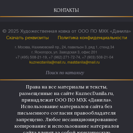
КОНТАКТЫ
© 2025 Художественная ковка от ООО ПО МХК «Данила»
Скачать реквизиты
Политика конфиденциальности
г. Москва, Нахимовский пр., 24, павильон 3, ряд 1, стенд 34
г. Ясногорск, ул. Заводская 3, офис 201
+7 (495) 508-21-19, +7 (962) 271-72-74, +7 (903) 508-21-04
kuznecdanila@mail.ru
,
mastdanila@mail.ru
Права на все материалы и тексты,
размещенные на сайте KuznecDanila.ru,
принадлежат ООО ПО МХК «Данила».
Использование материалов сайта без
письменного согласия правообладателя
запрещено. Любое несанкционированное
копирование и использование материалов
сайта влечет за собой юридическую