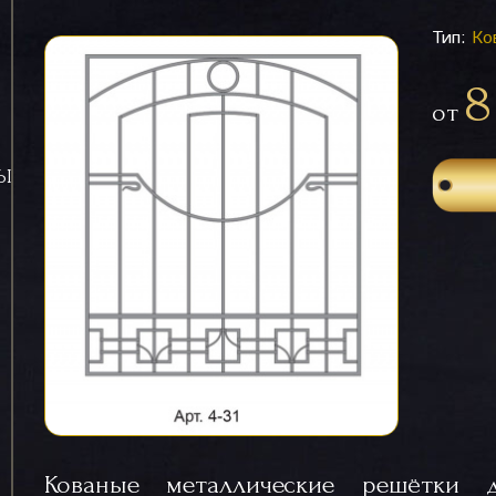
Тип:
Ко
8
от
СЫ
Кованые металлические решётки