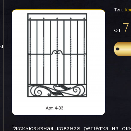
Тип:
Ко
7
от
СЫ
Эксклюзивная кованая решётка на ок