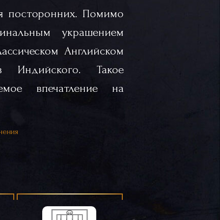
я посторонних. Помимо
инальным украшением
лассическом Английском
 Индийского. Такое
емое впечатление на
нения