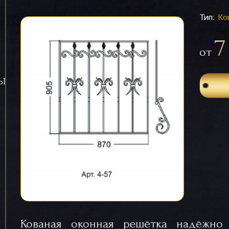
Тип:
Ко
7
от
СЫ
Кованая оконная решётка надёжн