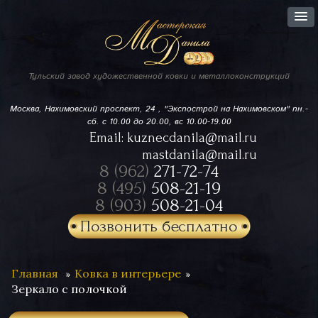
Тульский завод
художественной ковки
и металлоконструкций
Москва, Нахимовский проспект,
24 , "Экспострой на Нахимовском"
пн.-
сб. с 10.00 до 20.00, вс 10.00-19.00
Email:
kuznecdanila@mail.ru
mastdanila@mail.ru
8 (962)
271-72-74
8 (495)
508-21-19
8 (903)
508-21-04
Позвонить бесплатно
Главная
Ковка в интерьере
Зеркало с полочкой