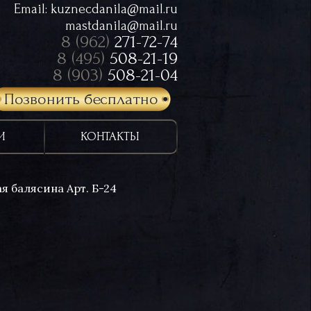
Email:
kuznecdanila@mail.ru
mastdanila@mail.ru
8 (962)
271-72-74
8 (495)
508-21-19
8 (903)
508-21-04
Позвонить бесплатно
И
КОНТАКТЫ
я балясина Арт. Б-24