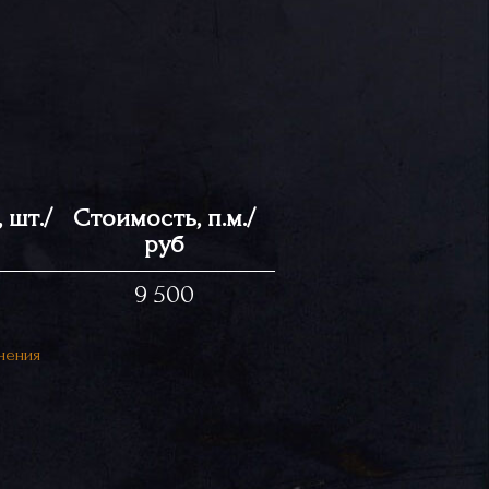
 шт./
Стоимость, п.м./
руб
9 500
нения