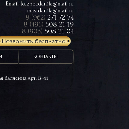
Email:
kuznecdanila@mail.ru
mastdanila@mail.ru
8 (962)
271-72-74
8 (495)
508-21-19
8 (903)
508-21-04
Позвонить бесплатно
И
КОНТАКТЫ
я балясина Арт. Б-41