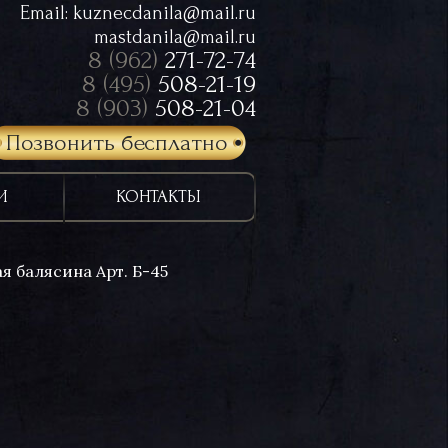
Email:
kuznecdanila@mail.ru
mastdanila@mail.ru
8 (962)
271-72-74
8 (495)
508-21-19
8 (903)
508-21-04
Позвонить бесплатно
И
КОНТАКТЫ
я балясина Арт. Б-45