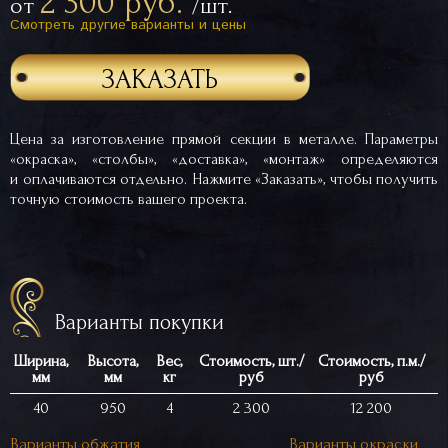
2 300 руб.
от
/шт.
Смотреть другие варианты и цены
ЗАКАЗАТЬ
Цена за изготовление прямой секции в металле. Параметры
«окраска», «столбы», «доставка», «монтаж» определяются
и оплачиваются отдельно. Нажмите «Заказать», чтобы получить
точную стоимость вашего проекта.
Варианты покупки
Ширина,
Высота,
Вес,
Стоимость, шт./
Стоимость, п.м./
мм
мм
кг
руб
руб
40
950
4
2 300
12 200
Варианты обжатия
Варианты окраски