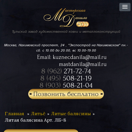
Тульский завод
художественной ковки
и металлоконструкций
Москва, Нахимовский проспект,
24 , "Экспострой на Нахимовском"
пн.-
сб. с 10.00 до 20.00, вс 10.00-19.00
Email:
kuznecdanila@mail.ru
mastdanila@mail.ru
8 (962)
271-72-74
8 (495)
508-21-19
8 (903)
508-21-04
Позвонить бесплатно
Главная
Литьё
Литые балясины
Литая балясина Арт. ЛБ-8