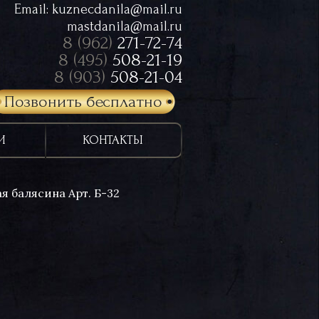
Email:
kuznecdanila@mail.ru
mastdanila@mail.ru
8 (962)
271-72-74
8 (495)
508-21-19
8 (903)
508-21-04
Позвонить бесплатно
И
КОНТАКТЫ
я балясина Арт. Б-32