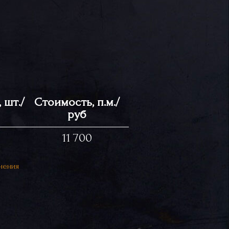
 шт./
Стоимость, п.м./
руб
11 700
нения