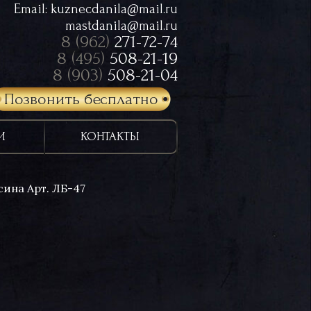
Email:
kuznecdanila@mail.ru
mastdanila@mail.ru
8 (962)
271-72-74
8 (495)
508-21-19
8 (903)
508-21-04
Позвонить бесплатно
И
КОНТАКТЫ
сина Арт. ЛБ-47